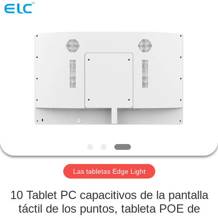
Electron
Technology
Co.,
Ltd..
All
Rights
Reserved.
HOGAR
PRODUCTOS
SOBRE
NOSOTROS
VIAJE
DE
Las tabletas Edge Light
LA
10 Tablet PC capacitivos de la pantalla
FÁBRICA
táctil de los puntos, tableta POE de