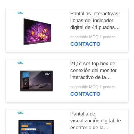
SITEMAP
Pantallas interactivas
llenas del indicador
POLÍTICAS
digital de 44 puadas
DE
HD IPS para la reunión
negotiable MOQ:1 pedazo
PRIVACIDAD
de la oficina
CONTACTO
21,5" set-top box de
conexión del monitor
interactivo de la
pantalla táctil
negotiable MOQ:1 pedazo
CONTACTO
Pantalla de
visualización digital de
escritorio de la