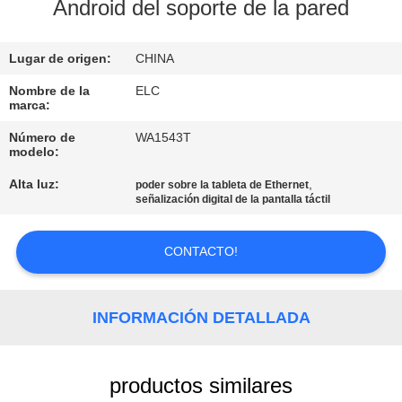
Android del soporte de la pared
CONTROL
Lugar de origen:
CHINA
DE
CALIDAD
Nombre de la
ELC
marca:
Número de
WA1543T
ÉNTRENOS
modelo:
EN
Alta luz:
,
poder sobre la tableta de Ethernet
señalización digital de la pantalla táctil
CONTACTO
CON
CONTACTO!
PIDA
INFORMACIÓN DETALLADA
UNA
CITA
productos similares