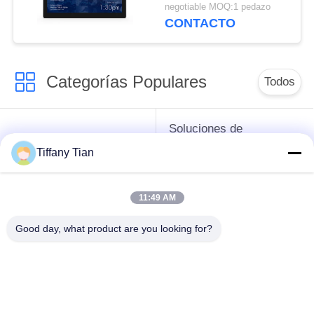
señalización de 15,6
negotiable MOQ:1 pedazo
puadas que rodea la
CONTACTO
barra de luz del LED
Categorías Populares
Todos
Soluciones de
Señales digitales
exhibición de
Tiffany Tian
restaurantes
11:49 AM
Señalización con
Televisión inteligente
Pantalla Táctil
Good day, what product are you looking for?
Las tabletas Edge
Tabletas médicas
Light