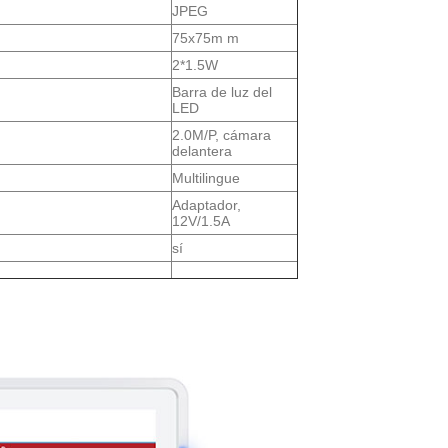
JPEG
75x75m m
2*1.5W
Barra de luz del
LED
2.0M/P, cámara
delantera
Multilingue
Adaptador,
12V/1.5A
sí