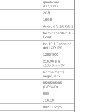
quad-core
A17,1.8G
2GB
16GB
Android 5.1/6.0/8.1
tacto capacitivo 10-
Point
los 10,1 " paneles
del LCD IPS
1280*800
216,96 (H)
x135.6mm (V)
Normalmente
negro, IPS
85/85/85/85
(L/R/U/D)
800
, 16:10
802.11b/g/n