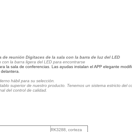
da de reunión Digitaces de la sala con la barra de luz del LED
h con la barra ligera del LED para encontrarse
ra la sala de conferencias. Las ayudas instalan el APP elegante modific
 delantera.
erno hábil para su selección.
establo superior de nuestro producto. Tenemos un sistema estricto del 
l del control de calidad.
RK3288, corteza