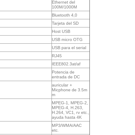
Ethernet del
100M/1000M
Bluetooth 4,0
Tarjeta del SD
Host USB
USB micro OTG
USB para el serial
RJ45
IEEE802.3at/af
Potencia de
entrada de DC
auricular +
Micphone de 3.5m
m
MPEG-1, MPEG-2,
MPEG-4, H.263,
H.264, VC1, rv etc.,
ayuda hasta 4K
MP3/WMA/AAC
etc.