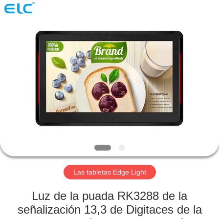
Electron
Technology
Co.,
Ltd..
All
Rights
Reserved.
HOGAR
PRODUCTOS
SOBRE
NOSOTROS
VIAJE
DE
Las tabletas Edge Light
LA
Luz de la puada RK3288 de la
FÁBRICA
señalización 13,3 de Digitaces de la