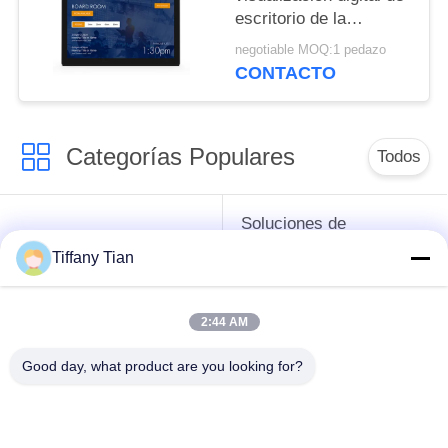
escritorio de la
señalización de 15,6
negotiable MOQ:1 pedazo
puadas que rodea la
CONTACTO
barra de luz del LED
Categorías Populares
Todos
Soluciones de
Señales digitales
exhibición de
Tiffany Tian
restaurantes
2:44 AM
Señalización con
Televisión inteligente
Pantalla Táctil
Good day, what product are you looking for?
Las tabletas Edge
Tabletas médicas
Light