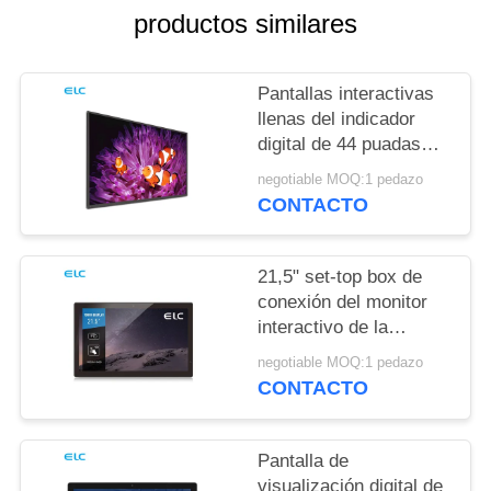
SITEMAP
productos similares
POLÍTICAS
Pantallas interactivas
DE
llenas del indicador
digital de 44 puadas
PRIVACIDAD
HD IPS para la reunión
negotiable MOQ:1 pedazo
de la oficina
CONTACTO
21,5" set-top box de
conexión del monitor
interactivo de la
pantalla táctil
negotiable MOQ:1 pedazo
CONTACTO
Pantalla de
visualización digital de