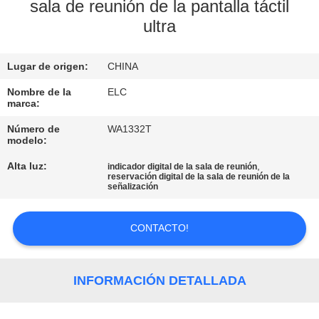
sala de reunión de la pantalla táctil
ultra
CONTROL
DE
Lugar de origen:
CHINA
CALIDAD
Nombre de la
ELC
marca:
ÉNTRENOS
Número de
WA1332T
EN
modelo:
CONTACTO
Alta luz:
,
indicador digital de la sala de reunión
reservación digital de la sala de reunión de la
CON
señalización
CONTACTO!
PIDA
UNA
CITA
INFORMACIÓN DETALLADA