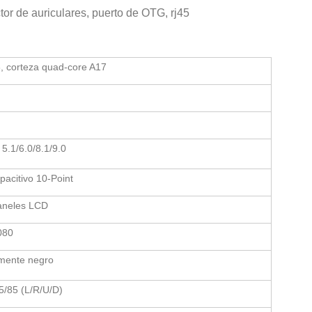
ector de auriculares, puerto de OTG, rj45
 corteza quad-core A17
 5.1/6.0/8.1/9.0
pacitivo 10-Point
aneles LCD
080
mente negro
5/85 (L/R/U/D)