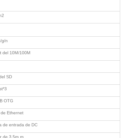
m2
/g/n
t del 10M/100M
 del SD
st*3
SB OTG
z de Ethernet
a de entrada de DC
ar de 3.5m m