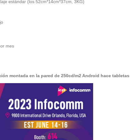
balaje estándar (los 52cm*14cm*37cm, 3KG)
jo
por mes
ización montada en la pared de 250cd/m2 Android hace tabletas