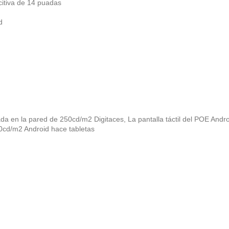
acitiva de 14 puadas
d
da en la pared de 250cd/m2 Digitaces
,
La pantalla táctil del POE Andr
250cd/m2 Android hace tabletas