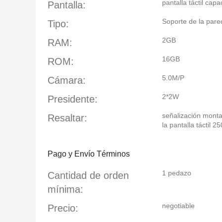
pantalla táctil cap
Pantalla:
Soporte de la pare
Tipo:
2GB
RAM:
16GB
ROM:
5.0M/P
Cámara:
2*2W
Presidente:
señalización monta
Resaltar:
la pantalla táctil 
Pago y Envío Términos
1 pedazo
Cantidad de orden
mínima:
negotiable
Precio: