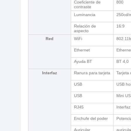
Coeficiente de
800
contraste
Luminancia
250cd/
Relación de
16:9
aspecto
Red
WiFi
802.11b
Ethernet
Etherne
Ayuda BT
BT 4,0
Interfaz
Ranura para tarjeta
Tarjeta
USB
USB ho
USB
Mini U
RJ45
Interfa
Enchufe del poder
Potenci
Auricular
auricul