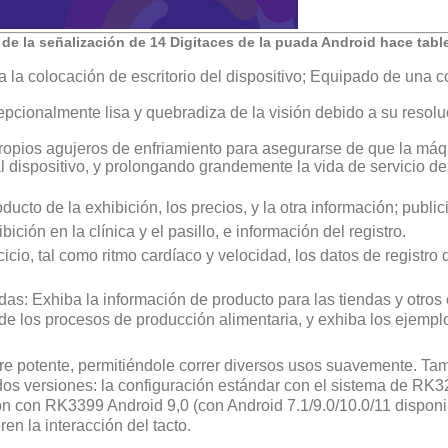
d de la señalización de 14 Digitaces de la puada Android hace tabl
a la colocación de escritorio del dispositivo; Equipado de una c
xcepcionalmente lisa y quebradiza de la visión debido a su res
s propios agujeros de enfriamiento para asegurarse de que la m
al dispositivo, y prolongando grandemente la vida de servicio d
ucto de la exhibición, los precios, y la otra información; publi
ción en la clínica y el pasillo, e información del registro.
icio, tal como ritmo cardíaco y velocidad, los datos de registro 
idas: Exhiba la información de producto para las tiendas y otros
 de los procesos de producción alimentaria, y exhiba los ejempl
e potente, permitiéndole correr diversos usos suavemente. Ta
dos versiones: la configuración estándar con el sistema de RK
rsión con RK3399 Android 9,0 (con Android 7.1/9.0/10.0/11 disp
en la interacción del tacto.