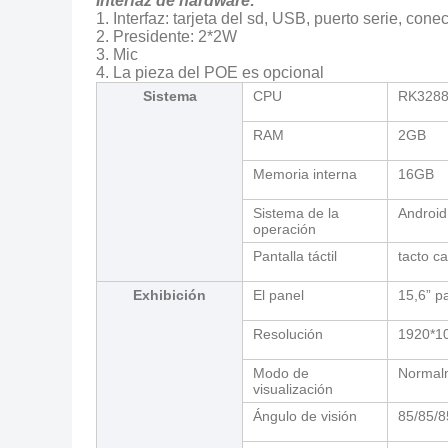
Interfaz de hardware:
1. Interfaz: tarjeta del sd, USB, puerto serie, con
2. Presidente: 2*2W
3. Mic
4. La pieza del POE es opcional
Sistema
CPU
RK3288,
RAM
2GB
Memoria interna
16GB
Sistema de la
Android
operación
Pantalla táctil
tacto ca
Exhibición
El panel
15,6” p
Resolución
1920*1
Modo de
Normal
visualización
Ángulo de visión
85/85/8