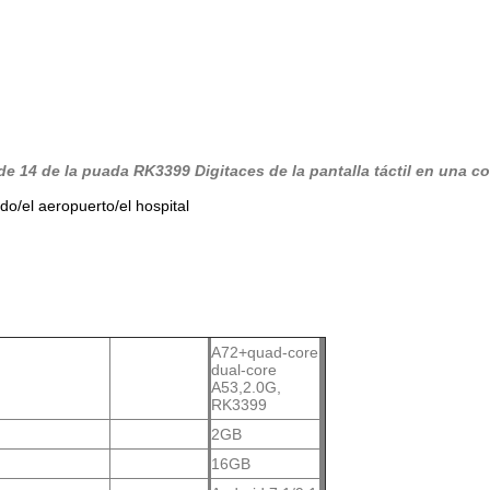
 de 14 de la puada RK3399 Digitaces de la pantalla táctil en una c
o/el aeropuerto/el hospital
A72+quad-core
dual-core
A53,2.0G,
RK3399
2GB
16GB