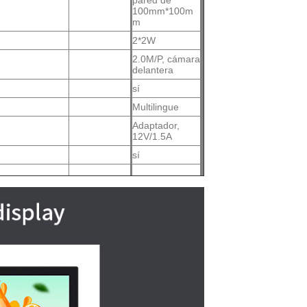
pared de
100mm*100m
m
2*2W
2.0M/P, cámara
delantera
sí
Multilingue
Adaptador,
12V/1.5A
sí