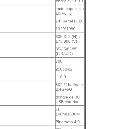
Android 7.1/9.1
tacto capacitivo
10-Point
14" panel LCD
1920*1080
309,312 (H) x
173,988 (V)
85/85/85/85
(L/R/U/D)
700
250cdm2
, 16:9
802.11b/g/n/ac,
2.4G+5G
dongle de 3G
USB exterior.
EL
100M/1000M
Bluetooth 4,0